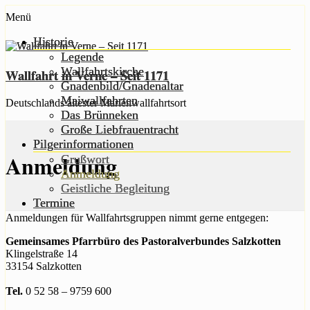
Zum
Menü
Inhalt
springen
Historie
Legende
Wallfahrtskirche
Wallfahrt in Verne – Seit 1171
Gnadenbild/Gnadenaltar
Maiwallfahrten
Deutschlands ältester Marienwallfahrtsort
Das Brünneken
Große Liebfrauentracht
Pilgerinformationen
Anmeldung
Grußwort
Anmeldung
Geistliche Begleitung
Termine
Anmeldungen für Wallfahrtsgruppen nimmt gerne entgegen:
Gemeinsames Pfarrbüro des Pastoralverbundes Salzkotten
Klingelstraße 14
33154 Salzkotten
Tel.
0 52 58 – 9759 600