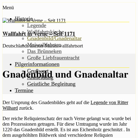
Zum
Menü
Inhalt
springen
Historie
Legende
Wallfahrtskirche
Wallfahrt in Verne – Seit 1171
Gnadenbild/Gnadenaltar
Maiwallfahrten
Deutschlands ältester Marienwallfahrtsort
Das Brünneken
Große Liebfrauentracht
Pilgerinformationen
Gnadenbild und Gnadenaltar
Grußwort
Anmeldung
Geistliche Begleitung
Termine
Der Ursprung des Gnadenbildes geht auf die
Legende von Ritter
Wilhard
zurück.
Der reiche Reliquienschatz der nach Verne gelangt war, wurde bei
den Prozessionen getragen. Für diese Umtragung wurde im Jahr
1220 das Gnadenbild erstellt. Es ist aus Eichenholz geschnitzt . In
dem ausgehöhlten Bildwerk sind verschiedene Reliquien