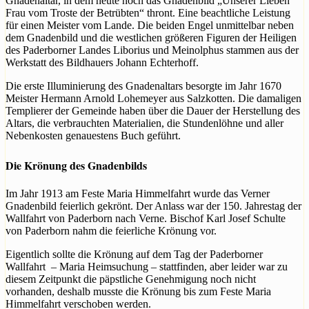
Gnadenaltar, in dem heute noch das Gnadenbild „Unserer Lieben
Frau vom Troste der Betrübten“ thront. Eine beachtliche Leistung
für einen Meister vom Lande. Die beiden Engel unmittelbar neben
dem Gnadenbild und die westlichen größeren Figuren der Heiligen
des Paderborner Landes Liborius und Meinolphus stammen aus der
Werkstatt des Bildhauers Johann Echterhoff.
Die erste Illuminierung des Gnadenaltars besorgte im Jahr 1670
Meister Hermann Arnold Lohemeyer aus Salzkotten. Die damaligen
Templierer der Gemeinde haben über die Dauer der Herstellung des
Altars, die verbrauchten Materialien, die Stundenlöhne und aller
Nebenkosten genauestens Buch geführt.
Die Krönung des Gnadenbilds
Im Jahr 1913 am Feste Maria Himmelfahrt wurde das Verner
Gnadenbild feierlich gekrönt. Der Anlass war der 150. Jahrestag der
Wallfahrt von Paderborn nach Verne. Bischof Karl Josef Schulte
von Paderborn nahm die feierliche Krönung vor.
Eigentlich sollte die Krönung auf dem Tag der Paderborner
Wallfahrt – Maria Heimsuchung – stattfinden, aber leider war zu
diesem Zeitpunkt die päpstliche Genehmigung noch nicht
vorhanden, deshalb musste die Krönung bis zum Feste Maria
Himmelfahrt verschoben werden.